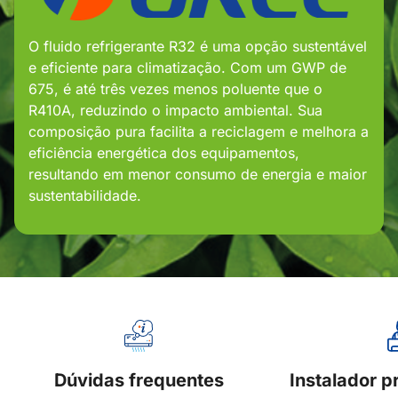
O fluido refrigerante R32 é uma opção sustentável
e eficiente para climatização. Com um GWP de
675, é até três vezes menos poluente que o
R410A, reduzindo o impacto ambiental. Sua
composição pura facilita a reciclagem e melhora a
eficiência energética dos equipamentos,
resultando em menor consumo de energia e maior
sustentabilidade.
Dúvidas frequentes
Instalador p