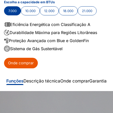
Escolha a capacidade em BTUs
7.000
10.000
12.000
18.000
21.000
Eficiência Energética com Classificação A
Durabilidade Máxima para Regiões Litorâneas
Proteção Avançada com Blue e GoldenFin
Sistema de Gás Sustentável
Onde comprar
Funções
Descrição técnica
Onde comprar
Garantia