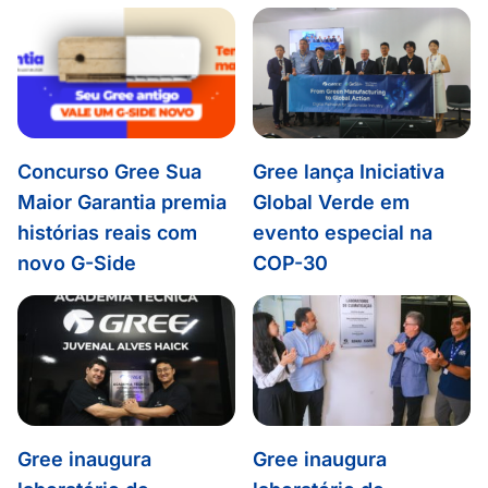
Concurso Gree Sua
Gree lança Iniciativa
Maior Garantia premia
Global Verde em
histórias reais com
evento especial na
novo G-Side
COP-30
Gree inaugura
Gree inaugura