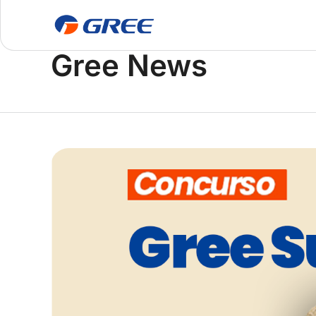
Home
Gree News
Gree News