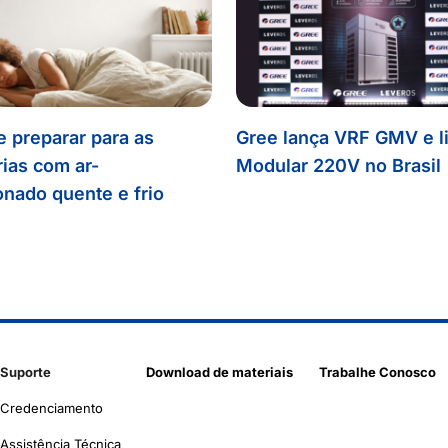
 preparar para as
Gree lança VRF GMV e l
rias com ar-
Modular 220V no Brasil
onado quente e frio
Suporte
Download de materiais
Trabalhe Conosco
Credenciamento
Assistência Técnica