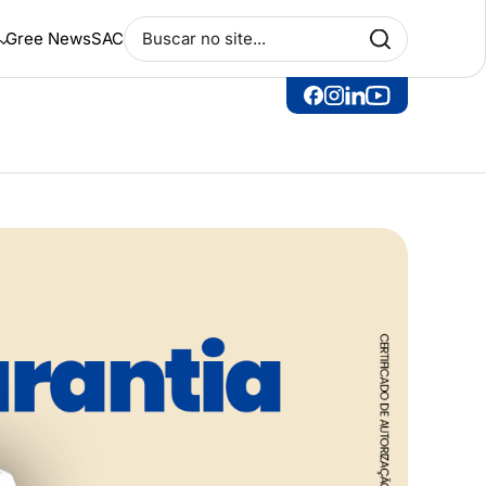
e
Gree News
SAC