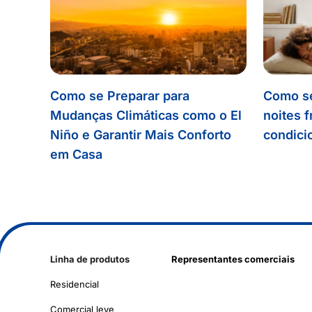
Como se Preparar para
Como se
Mudanças Climáticas como o El
noites f
Niño e Garantir Mais Conforto
condici
em Casa
Linha de produtos
Representantes comerciais
Residencial
Comercial leve