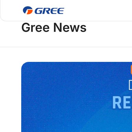
Home
Gree News
Gree News