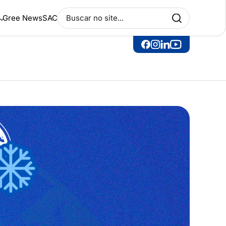
e
Gree News
SAC