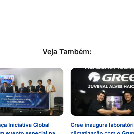
Veja Também:
ça Iniciativa Global
Gree inaugura laboratór
m evento especial na
climatização com o Gru